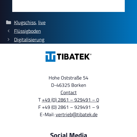
Categories
Klugschiss
,
live
Flüssigboden
Digitalisierung
Hohe Oststraße 54
D-46325 Borken
Contact
T
+49 (0) 2861 – 929491 – 0
F +49 (0) 2861 – 929491 – 9
E-Mail:
vertrieb@tibatek.de
Social Media