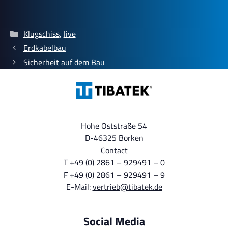
Categories
Klugschiss
,
live
Erdkabelbau
Sicherheit auf dem Bau
Hohe Oststraße 54
D-46325 Borken
Contact
T
+49 (0) 2861 – 929491 – 0
F +49 (0) 2861 – 929491 – 9
E-Mail:
vertrieb@tibatek.de
Social Media